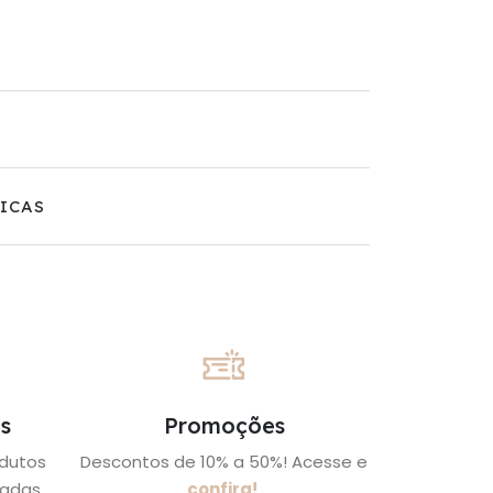
ICAS
s
Promoções
odutos
Descontos de 10% a 50%! Acesse e
adas.
confira!
.