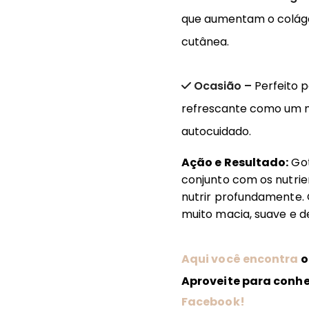
que aumentam o coláge
cutânea.
Ocasião –
Perfeito 
refrescante como um m
autocuidado.
Ação e Resultado:
Got
conjunto com os nutrien
nutrir profundamente. 
muito macia, suave e 
Aqui você encontra
o
Aproveite para conh
Facebook
!