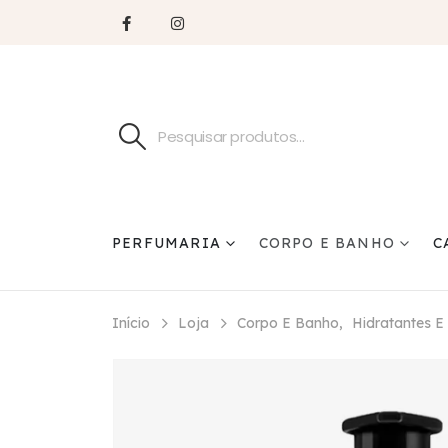
PERFUMARIA
CORPO E BANHO
C
Início
Loja
Corpo E Banho
,
Hidratantes E