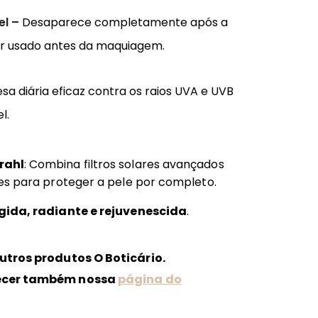
el –
Desaparece completamente após a
ser usado antes da maquiagem.
sa diária eficaz contra os raios UVA e UVB
l.
rahl
: Combina filtros solares avançados
es para proteger a pele por completo.
gida, radiante e rejuvenescida
.
utros produtos O Boticário.
ecer também nossa
página do