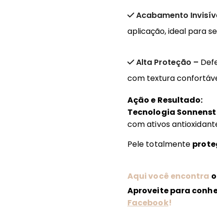
Acabamento Invisív
aplicação, ideal para 
Alta Proteção –
Defe
com textura confortáve
Ação e Resultado:
Tecnologia Sonnenst
com ativos antioxidant
Pele totalmente
prote
Aqui você encontra
o
Aproveite para conh
Facebook
!