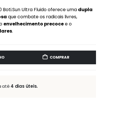
0 Boti.Sun Ultra Fluido oferece uma
dupla
osa
que combate os radicais livres,
 o
envelhecimento precoce
e o
lares
.
HO
COMPRAR
a até
4 dias úteis.