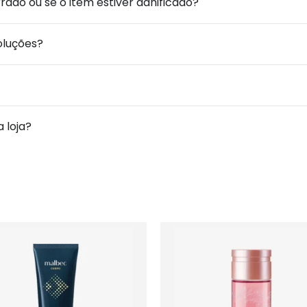
ado ou se o item estiver danificado?
voluções?
 loja?