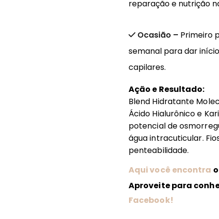
reparação e nutrição n
Ocasião –
Primeiro p
semanal para dar iníci
capilares.
Ação e Resultado:
Blend Hidratante Mole
Ácido Hialurônico e Kar
potencial de osmorregul
água intracuticular. Fi
penteabilidade.
Aqui você encontra
o
Aproveite para conh
Facebook!