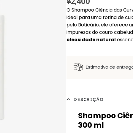
¥
2,400
O Shampoo Ciência das Curv
ideal para uma rotina de cu
pelo Boticário, ele oferece
impurezas do couro cabeludo 
oleosidade natural
essenci
Estimativa de entreg
DESCRIÇÃO
Shampoo Ciên
300 ml